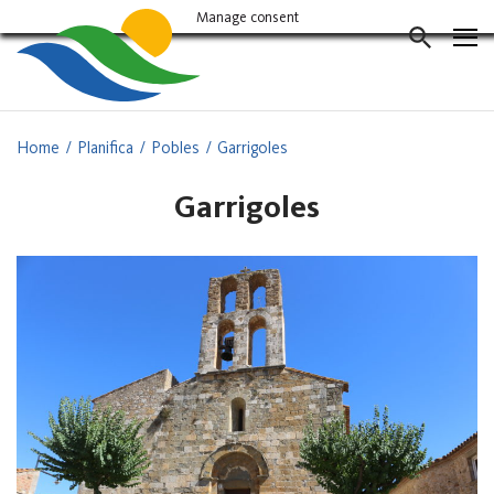
Vés
Manage consent
al
CERCAD
contingut
Home
Planifica
Pobles
Garrigoles
Garrigoles