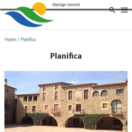
Vés
Manage consent
al
CERCAD
contingut
Home
Planifica
Planifica