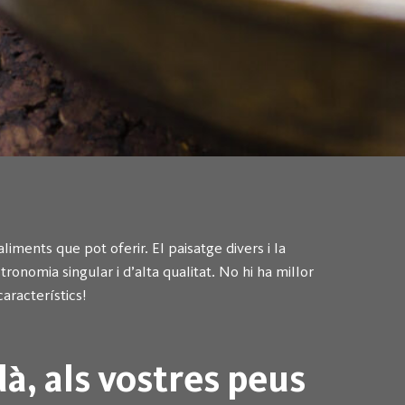
iments que pot oferir. El paisatge divers i la
tronomia singular i d’alta qualitat. No hi ha millor
aracterístics!
à, als vostres peus