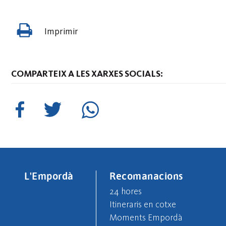
Imprimir
COMPARTEIX A LES XARXES SOCIALS:
L'Empordà
Recomanacions
24 hores
Itineraris en cotxe
Moments Empordà