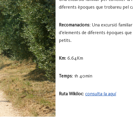
diferents èpoques que trobareu pel ca
Recomanacions
: Una excursió familia
d’elements de diferents èpoques que t
petits.
Km
: 6.64Km
Temps
: 1h 40min
Ruta Wikiloc
:
consulta-la aquí