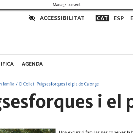
Manage consent
ACCESSIBILITAT
CAT
ESP
IFICA
AGENDA
 família
El Collet, Puigsesforques i el pla de Calonge
gsesforques i el
Una excursió familiar per conèixer la