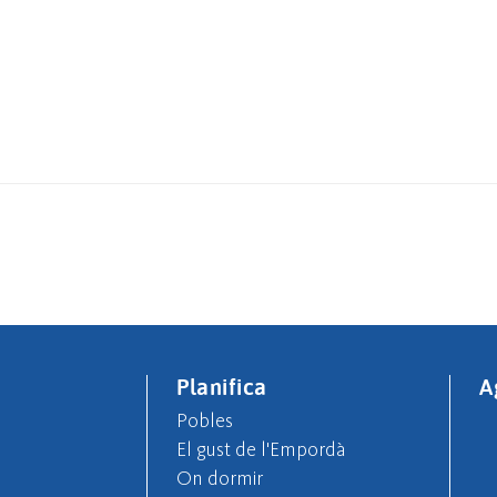
Planifica
A
Pobles
El gust de l'Empordà
On dormir