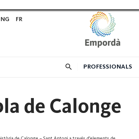
ENG
FR
CERCADOR
PROFESSIONALS
 pla de Calonge
 història de Calonge – Sant Antoni a través d’elements de