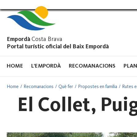
Vés
al
contingut
Empordà
Costa Brava
Portal turístic oficial del Baix Empordà
HOME
L’EMPORDÀ
RECOMANACIONS
PLAN
Home
Recomanacions
Què fer
Propostes en família
Rutes en
El Collet, Pui