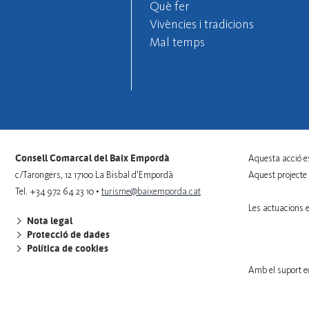
Què fer
Vivències i tradicions
Mal temps
Consell Comarcal del Baix Empordà
Aquesta acció e
c/Tarongers, 12 17100 La Bisbal d'Empordà
Aquest projecte
Tel. +34 972 64 23 10 •
turisme@baixemporda.cat
Les actuacions 
Nota legal
Protecció de dades
Política de cookies
Amb el suport e