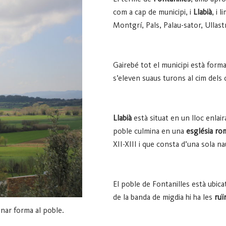
com a cap de municipi, i
Llabià
, i 
Montgrí, Pals, Palau-sator, Ullast
Gairebé tot el municipi està forma
s’eleven suaus turons al cim dels 
Llabià
està situat en un lloc enlair
poble culmina en una
església ro
XII-XIII i que consta d’una sola na
El poble de Fontanilles està ubicat
de la banda de migdia hi ha les
ruï
nar forma al poble.