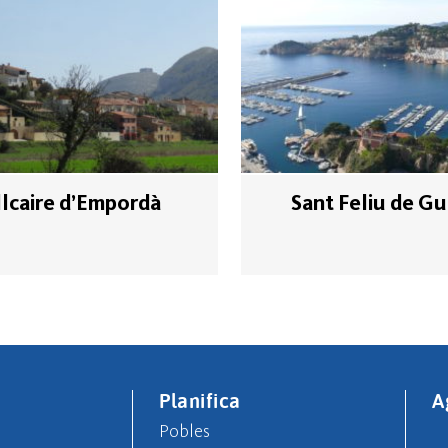
llcaire d’Empordà
Sant Feliu de Gu
Planifica
A
Pobles