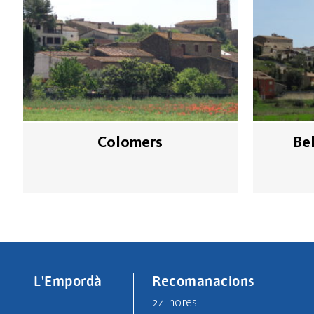
Colomers
Be
L'Empordà
Recomanacions
24 hores