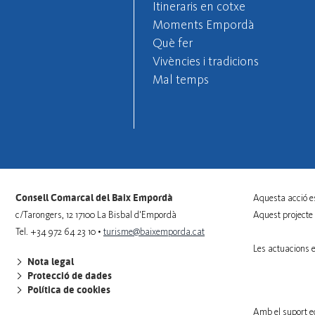
Itineraris en cotxe
Moments Empordà
Què fer
Vivències i tradicions
Mal temps
Consell Comarcal del Baix Empordà
Aquesta acció e
c/Tarongers, 12 17100 La Bisbal d'Empordà
Aquest projecte
Tel. +34 972 64 23 10 •
turisme@baixemporda.cat
Les actuacions 
Nota legal
Protecció de dades
Política de cookies
Amb el suport e