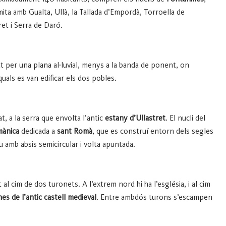
limita amb Gualta, Ullà, la Tallada d’Empordà, Torroella de
ret i Serra de Daró.
t per una plana al·luvial, menys a la banda de ponent, on
quals es van edificar els dos pobles.
at, a la serra que envolta l’antic
estany d’Ullastret
. El nucli del
mànica
dedicada a
sant Romà
, que es construí entorn dels segles
u amb absis semicircular i volta apuntada.
 al cim de dos turonets. A l’extrem nord hi ha l’església, i al cim
nes de l’antic castell medieval
. Entre ambdós turons s’escampen