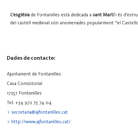
L’església
de Fontanilles està dedicada a
sant Martí
i és d’estru
del castell medieval són anomenades popularment “el Castellot”
Dades de contacte:
Ajuntament de Fontanilles
Casa Consistorial
17257 Fontanilles
Tel. +34 972 75 74 04
secretaria@ajfontanilles.cat
http://www.ajfontanilles.cat/