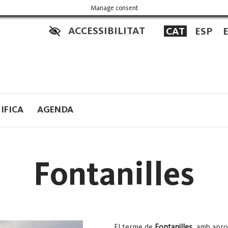
Manage consent
ACCESSIBILITAT
CAT
ESP
IFICA
AGENDA
Fontanilles
El terme de
Fontanilles
, amb apr