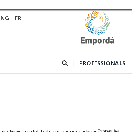
ENG
FR
CERCADOR
PROFESSIONALS
oximadament 140 habitants, comprèn els nuclis de
Fontanilles
,