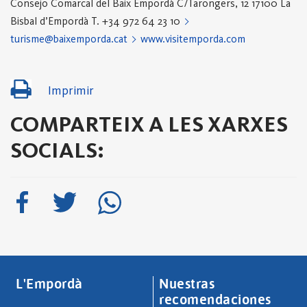
Consejo Comarcal del Baix Empordà
C/Tarongers, 12
17100 La
Bisbal d’Empordà
T. +34 972 64 23 10
turisme@baixemporda.cat
www.visitemporda.com
Imprimir
COMPARTEIX A LES XARXES
SOCIALS:
L'Empordà
Nuestras
recomendaciones