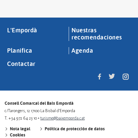
L'Empordà
Nuestras
recomendaciones
Planifica
Agenda
Contactar
Consell Comarcal del Baix Empordà
c/Tarongers, 12 17100 La Bisbal d'Emporda
T. +34 972 64 23 10 •
turisme@baixemporda.cat
Nota legal
Política de protección de datos
Cookies