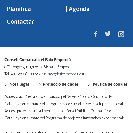
Planifica
Agenda
Contactar
Consell Comarcal del Baix Empordà
c/Tarongers, 12 17100 La Bisbal d'Empordà
Tel. +34 972 64 23 10 •
turisme@baixemporda.cat
Nota legal
Protecció de dades
Política de cookies
Aquesta acció està subvencionada pel Servei Públic d’Ocupació de
Catalunya en el marc dels Programes de suport al desenvolupament local.
Aquest projecte està subvencionat pel Servei Públic d’Ocupació de
Catalunya en el marc del Programa de projectes innovadors experimentals.
Les actuacions en matèria de turisme actiu s’emmarquen en el projecte: