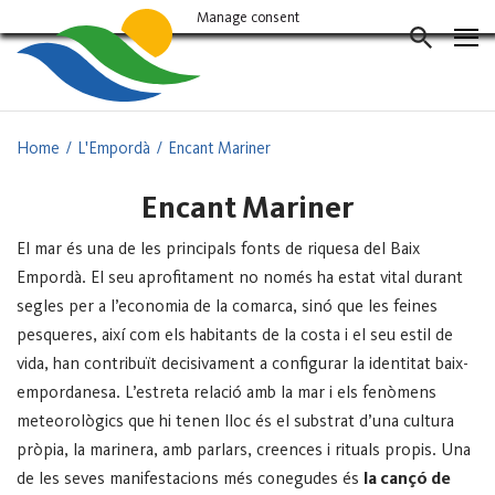
Vés
Manage consent
al
CERCAD
contingut
Home
L'Empordà
Encant Mariner
Encant Mariner
El mar és una de les principals fonts de riquesa del Baix
Empordà. El seu aprofitament no només ha estat vital durant
segles per a l’economia de la comarca, sinó que les feines
pesqueres, així com els habitants de la costa i el seu estil de
vida, han contribuït decisivament a configurar la identitat baix-
empordanesa.
L’estreta relació amb la mar i els fenòmens
meteorològics que hi tenen lloc és el substrat d’una cultura
pròpia, la marinera, amb parlars, creences i rituals propis. Una
de les seves manifestacions més conegudes és
la cançó de