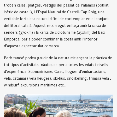
troben cales, platges, vestigis del passat de Palamós (poblat
ibèric de castell), i l’Espai Natural de Castell-Cap Roig, una
veritable fortalesa natural difícil de contemplar en el conjunt
del litoral català. Aquest recorregut enllaça amb la xarxa de
senders (370km) i la xarxa de cicloturisme (250km) del Baix
Empordà, per a poder combinar la costa amb l’interior
d’aquesta espectacular comarca.
Però també podeu gaudir de la natura mitjançant la pràctica de
tot tipus d’activitats nàutiques per a totes les edats i nivells
d’experiència: Submarinisme, Caiac, lloguer d’embarcacions,
vela, catamarà vela lleugera, ski-bus, snorkelling, trimarà vela ,
windsurf, excursions marítimes etc…