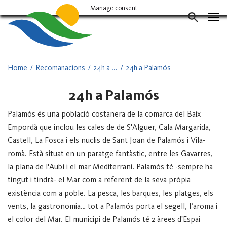
Vés
Manage consent
al
CERCAD
contingut
Home
Recomanacions
24h a ...
24h a Palamós
24h a Palamós
Palamós és una població costanera de la comarca del Baix
Empordà que inclou les cales de de S'Alguer, Cala Margarida,
Castell, La Fosca i els nuclis de Sant Joan de Palamós i Vila-
romà. Està situat en un paratge fantàstic, entre les Gavarres,
la plana de l'Aubí i el mar Mediterrani.
Palamós té -sempre ha
tingut i tindrà- el Mar com a referent de la seva pròpia
existència com a poble. La pesca, les barques, les platges, els
vents, la gastronomia… tot a Palamós porta el segell, l’aroma i
el color del Mar.
El municipi de Palamós té 2 àrees d'Espai