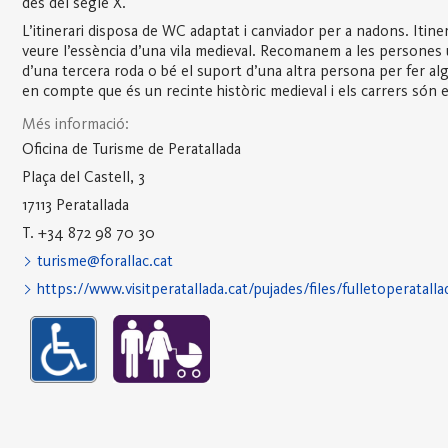
des del segle X.
L’itinerari disposa de WC adaptat i canviador per a nadons. Itine
veure l’essència d’una vila medieval. Recomanem a les persones u
d’una tercera roda o bé el suport d’una altra persona per fer algu
en compte que és un recinte històric medieval i els carrers són
Més informació:
Oficina de Turisme de Peratallada
Plaça del Castell, 3
17113 Peratallada
T. +34 872 98 70 30
turisme@forallac.cat
https://www.visitperatallada.cat/pujades/files/fulletoperatallad