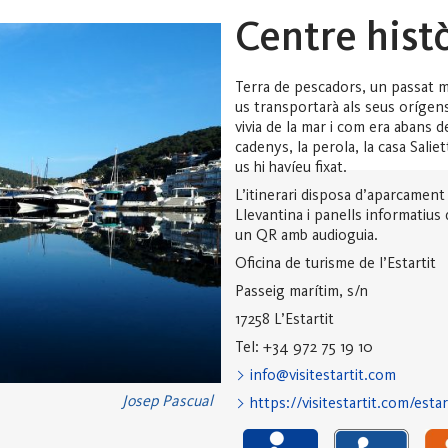
Centre histò
Terra de pescadors, un passat mar
us transportarà als seus orígen
vivia de la mar i com era abans de
cadenys, la perola, la casa Salie
us hi havíeu fixat.
L’itinerari disposa d’aparcament
Llevantina i panells informatius 
un QR amb audioguia.
Oficina de turisme de l’Estartit
Passeig marítim, s/n
17258 L’Estartit
Tel: +34 972 75 19 10
info@visitestartit.com
Josep Pascual
https://visitestartit.com/estar