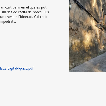
rari curt però en el que es pot
suàries de cadira de rodes, l’ús
n tram de l’itinerari. Cal tenir
 empedrats.
av4-digital-lq-acc.pdf