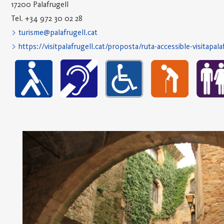
17200 Palafrugell
Tel. +34 972 30 02 28
turisme@palafrugell.cat
https://visitpalafrugell.cat/proposta/ruta-accessible-visitapala