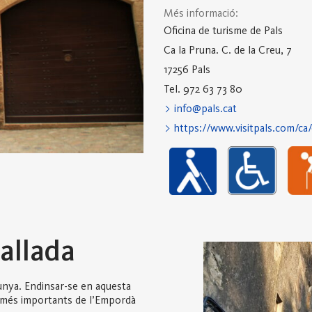
Més informació:
Oficina de turisme de Pals
Ca la Pruna. C. de la Creu, 7
17256 Pals
Tel. 972 63 73 80
info@pals.cat
https://www.visitpals.com/ca/
tallada
unya. Endinsar-se en aquesta
es més importants de l’Empordà