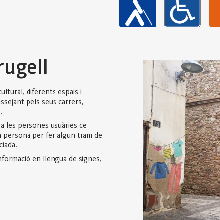
rugell
ltural, diferents espais i
Passejant pels seus carrers,
.
a les persones usuàries de
ra persona per fer algun tram de
ciada.
informació en llengua de signes,