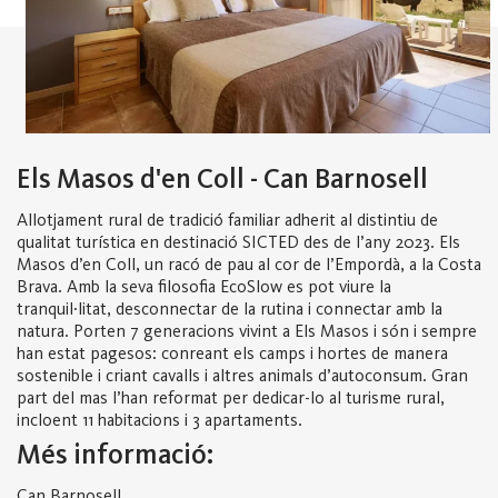
Els Masos d'en Coll - Can Barnosell
Allotjament rural de tradició familiar adherit al distintiu de
qualitat turística en destinació SICTED des de l’any 2023. Els
Masos d’en Coll, un racó de pau al cor de l’Empordà, a la Costa
Brava. Amb la seva filosofia EcoSlow es pot viure la
tranquil·litat, desconnectar de la rutina i connectar amb la
natura. Porten 7 generacions vivint a Els Masos i són i sempre
han estat pagesos: conreant els camps i hortes de manera
sostenible i criant cavalls i altres animals d’autoconsum. Gran
part del mas l’han reformat per dedicar-lo al turisme rural,
incloent 11 habitacions i 3 apartaments.
Més informació:
Can Barnosell