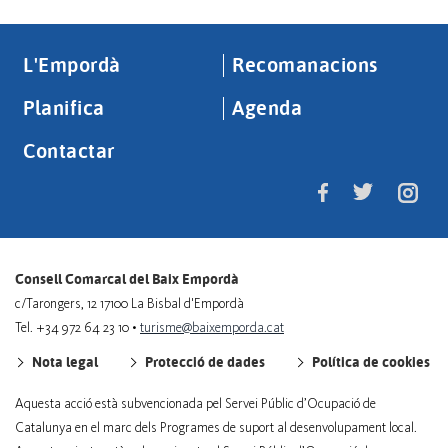
L'Empordà
Recomanacions
Planifica
Agenda
Contactar
Consell Comarcal del Baix Empordà
c/Tarongers, 12 17100 La Bisbal d'Empordà
Tel. +34 972 64 23 10 •
turisme@baixemporda.cat
Nota legal
Protecció de dades
Política de cookies
Aquesta acció està subvencionada pel Servei Públic d’Ocupació de
Catalunya en el marc dels Programes de suport al desenvolupament local.