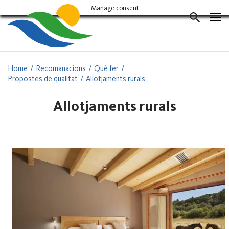
Vés
Manage consent
al
CERCAD
contingut
Home
Recomanacions
Què fer
Propostes de qualitat
Allotjaments rurals
Allotjaments rurals