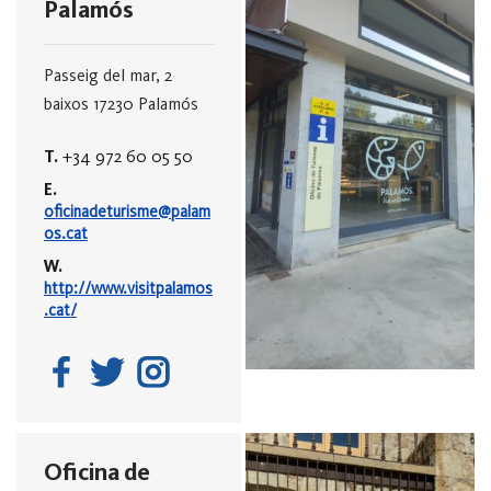
Palamós
Passeig del mar, 2
baixos
17230 Palamós
T.
+34 972 60 05 50
E.
oficinadeturisme@palam
os.cat
W.
http://www.visitpalamos
.cat/
Oficina de