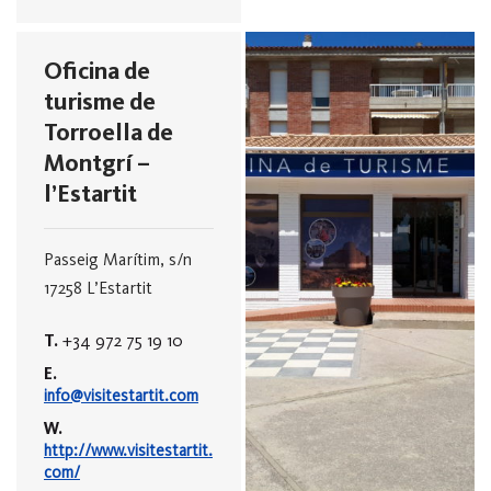
Oficina de
turisme de
Torroella de
Montgrí –
l’Estartit
Passeig Marítim, s/n
17258 L’Estartit
T.
+34 972 75 19 10
E.
info@visitestartit.com
W.
http://www.visitestartit.
com/