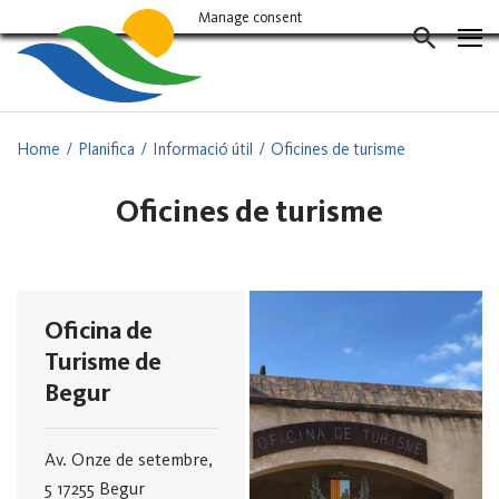
Vés
Manage consent
al
CERCAD
contingut
Home
Planifica
Informació útil
Oficines de turisme
Oficines de turisme
Oficina de
Turisme de
Begur
Av. Onze de setembre,
5
17255 Begur