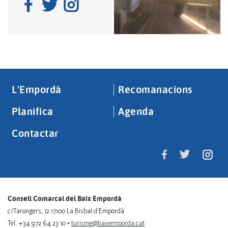
L'Empordà
Recomanacions
Planifica
Agenda
Contactar
Consell Comarcal del Baix Empordà
c/Tarongers, 12 17100 La Bisbal d'Empordà
Tel. +34 972 64 23 10 •
turisme@baixemporda.cat