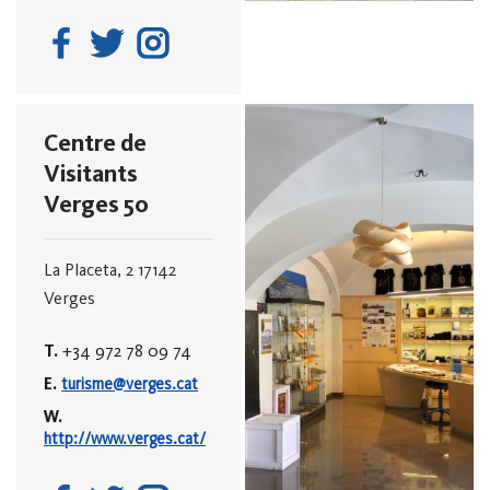
Centre de
Visitants
Verges 50
La Placeta, 2
17142
Verges
T.
+34 972 78 09 74
E.
turisme@verges.cat
W.
http://www.verges.cat/