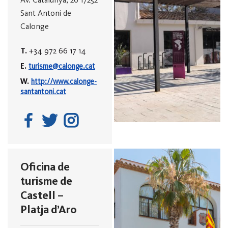
Sant Antoni de
Calonge
T.
+34 972 66 17 14
E.
turisme@calonge.cat
W.
http://www.calonge-
santantoni.cat
Oficina de
turisme de
Castell –
Platja d’Aro