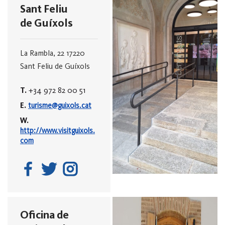
Sant Feliu
de Guíxols
La Rambla, 22
17220
Sant Feliu de Guíxols
T.
+34 972 82 00 51
E.
turisme@guixols.cat
W.
http://www.visitguixols.
com
Oficina de