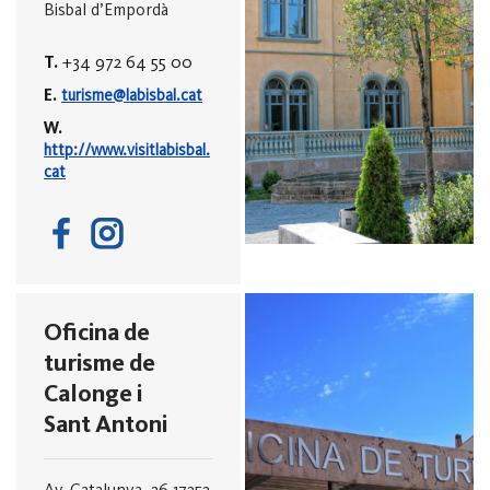
Bisbal d’Empordà
T.
+34 972 64 55 00
E.
turisme@labisbal.cat
W.
http://www.visitlabisbal.
cat
Oficina de
turisme de
Calonge i
Sant Antoni
Av. Catalunya, 26
17252