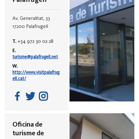
Av. Generalitat, 33
17200 Palafrugell
T.
+34 972 30 02 28
E.
turisme@palafrugell.net
W.
http://www.visitpalafrug
ell.cat/
Oficina de
turisme de