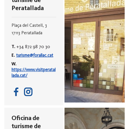
Peratallada
Plaça del Castell, 3
17113 Peratallada
T.
+34 872 98 70 30
E.
turisme@forallac.cat
W.
https://www.visitperatal
lada.cat/
Oficina de
turisme de