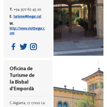
T.
+34 972 62 45 20
E.
turisme@begur.cat
W.
http://www.visitbegur.c
om
Oficina de
Turisme de
la Bisbal
d’Empordà
C.Aigüeta, 17
17100 La