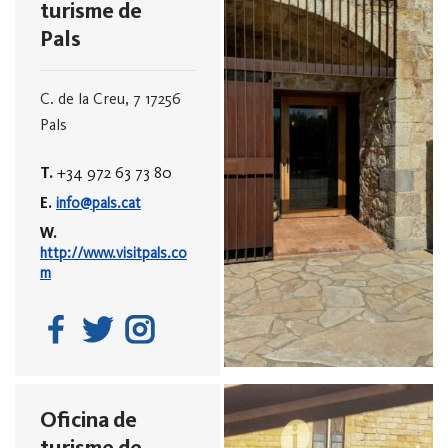
turisme de
Pals
C. de la Creu, 7
17256
Pals
T.
+34 972 63 73 80
E.
info@pals.cat
W.
http://www.visitpals.co
m
Oficina de
turisme de