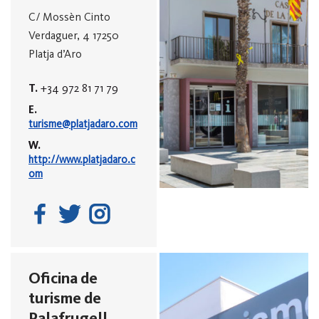
C/ Mossèn Cinto
Verdaguer, 4 17250
Platja d’Aro
T.
+34 972 81 71 79
E.
turisme@platjadaro.com
W.
http://www.platjadaro.c
om
Oficina de
turisme de
Palafrugell