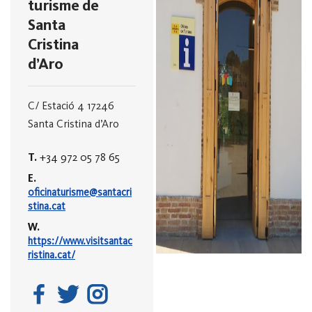
turisme de
Santa
Cristina
d’Aro
C/ Estació 4
17246
Santa Cristina d’Aro
T.
+34 972 05 78 65
E.
oficinaturisme@santacri
stina.cat
W.
https://www.visitsantac
ristina.cat/