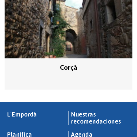
Corçà
L'Empordà
Nuestras
recomendaciones
Planifica
Agenda