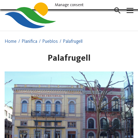
Vés
Manage consent
al
CERCAD
contingut
Home
Planifica
Pueblos
Palafrugell
Palafrugell