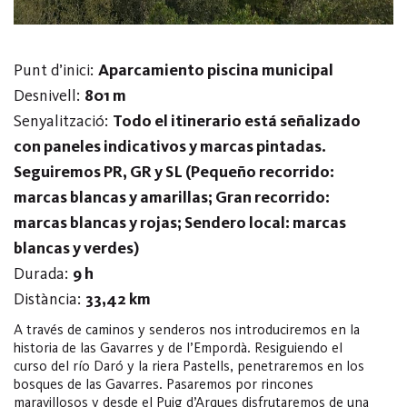
Punt d’inici:
Aparcamiento piscina municipal
Desnivell:
801 m
Senyalització:
Todo el itinerario está señalizado
con paneles indicativos y marcas pintadas.
Seguiremos PR, GR y SL (Pequeño recorrido:
marcas blancas y amarillas; Gran recorrido:
marcas blancas y rojas; Sendero local: marcas
blancas y verdes)
Durada:
9 h
Distància:
33,42 km
A través de caminos y senderos nos introduciremos en la
historia de las Gavarres y de l’Empordà. Resiguiendo el
curso del río Daró y la riera Pastells, penetraremos en los
bosques de las Gavarres. Pasaremos por rincones
maravillosos y desde el Puig d’Arques disfrutaremos de una