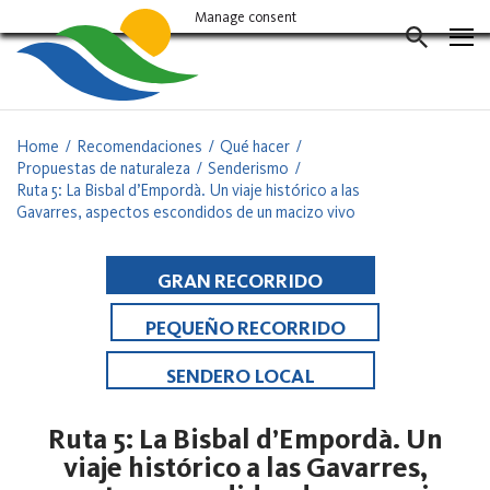
Vés
Manage consent
al
CERCAD
contingut
Home
Recomendaciones
Qué hacer
Propuestas de naturaleza
Senderismo
Ruta 5: La Bisbal d’Empordà. Un viaje histórico a las
Gavarres, aspectos escondidos de un macizo vivo
GRAN RECORRIDO
PEQUEÑO RECORRIDO
SENDERO LOCAL
Ruta 5: La Bisbal d’Empordà. Un
viaje histórico a las Gavarres,