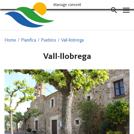
Vés
Manage consent
al
CERCAD
contingut
Home
Planifica
Pueblos
Vall-llobrega
Vall-llobrega