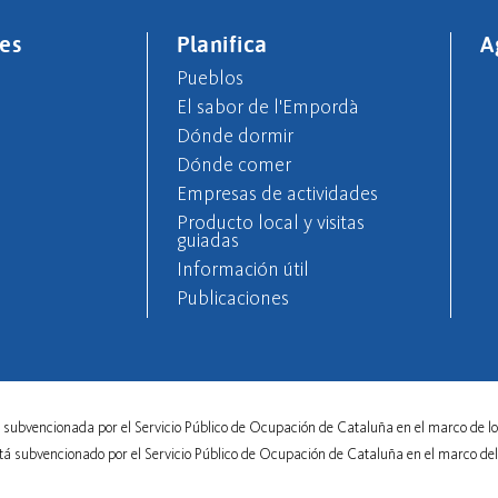
es
Planifica
A
Pueblos
El sabor de l'Empordà
Dónde dormir
Dónde comer
Empresas de actividades
Producto local y visitas
guiadas
Información útil
Publicaciones
 subvencionada por el Servicio Público de Ocupación de Cataluña en el marco de lo
stá subvencionado por el Servicio Público de Ocupación de Cataluña en el marco d