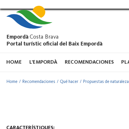
Vés
al
contingut
Empordà
Costa Brava
Portal turístic oficial del Baix Empordà
HOME
L’EMPORDÀ
RECOMENDACIONES
PL
Home
Recomendaciones
Qué hacer
Propuestas de naturaleza
CARACTERÍSTIQUES: