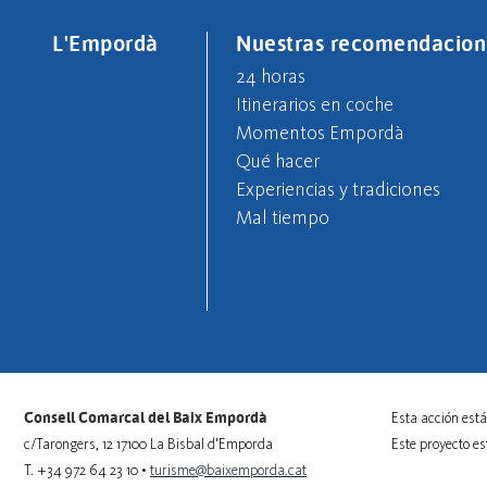
L'Empordà
Nuestras recomendacion
24 horas
Itinerarios en coche
Momentos Empordà
Qué hacer
Experiencias y tradiciones
Mal tiempo
Consell Comarcal del Baix Empordà
Esta acción está
c/Tarongers, 12 17100 La Bisbal d'Emporda
Este proyecto e
T. +34 972 64 23 10 •
turisme@baixemporda.cat