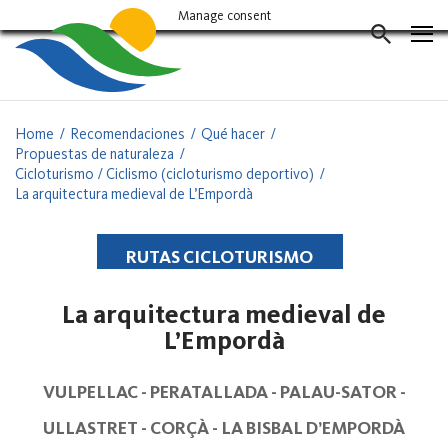
Vés
Manage consent
al
CERCAD
contingut
Home
Recomendaciones
Qué hacer
Propuestas de naturaleza
Cicloturismo / Ciclismo (cicloturismo deportivo)
La arquitectura medieval de L’Empordà
RUTAS CICLOTURISMO
La arquitectura medieval de
L’Empordà
VULPELLAC - PERATALLADA - PALAU-SATOR -
ULLASTRET - CORÇÀ - LA BISBAL D’EMPORDÀ