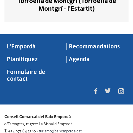
Torroella de Montgrí (Torroella de
Montgrí - l'Estartit)
L'Empordà
Recommandations
Planifiquez
Agenda
Formulaire de
contact
Consell Comarcal del Baix Empordà
c/Tarongers, 12 17100 La Bisbal d'Empordà
T. +34 972 64 23 10 •
turisme@baixemporda.cat