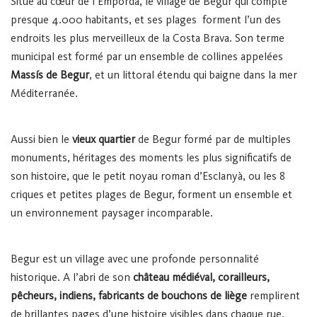
Situé au cœur de l’Empordà, le village de Begur qui compte
presque 4.000 habitants, et ses plages forment l’un des
endroits les plus merveilleux de la Costa Brava. Son terme
municipal est formé par un ensemble de collines appelées
Massís de Begur
, et un littoral étendu qui baigne dans la mer
Méditerranée.
Aussi bien le
vieux quartier
de Begur formé par de multiples
monuments, héritages des moments les plus significatifs de
son histoire, que le petit noyau roman d’Esclanyà, ou les 8
criques et petites plages de Begur, forment un ensemble et
un environnement paysager incomparable.
Begur est un village avec une profonde personnalité
historique. A l’abri de son
château médiéval, corailleurs,
pêcheurs, indiens, fabricants de bouchons de liège
remplirent
de brillantes pages d’une histoire visibles dans chaque rue,