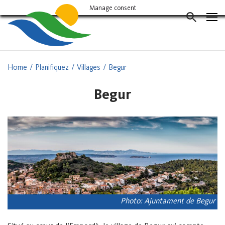
Vés
Manage consent
al
CERCAD
contingut
Home
Planifiquez
Villages
Begur
Begur
Photo: Ajuntament de Begur