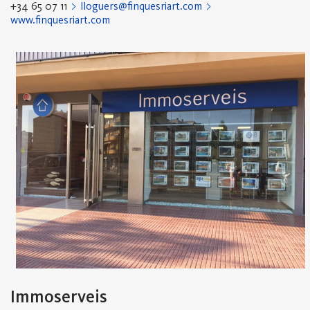
+34 65 07 11
lloguers@finquesriart.com
www.finquesriart.com
Immoserveis