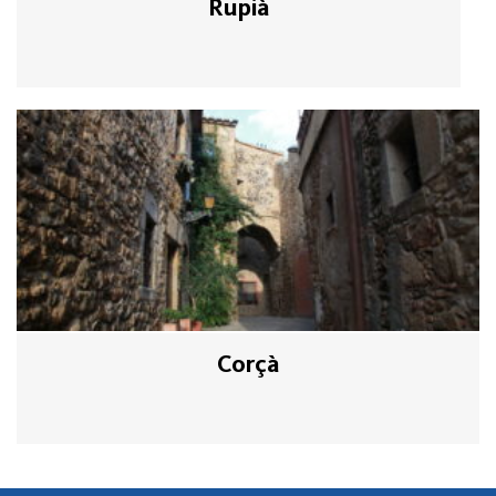
Rupià
Corçà