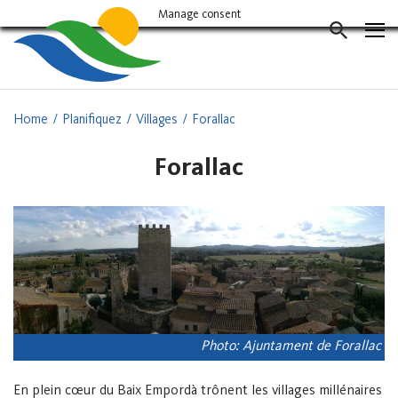
Vés
Manage consent
al
CERCAD
contingut
Home
Planifiquez
Villages
Forallac
Forallac
Photo: Ajuntament de Forallac
En plein cœur du Baix Empordà trônent les villages millénaires